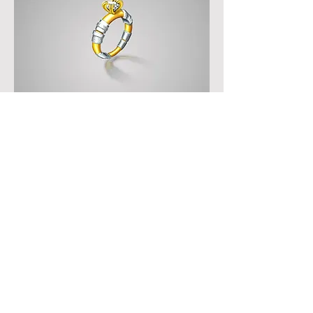
Anel solitário de Ouro amarelo e branco
18K com a técnica Mokume Gane e
diamante de 0,5ct ao centro.