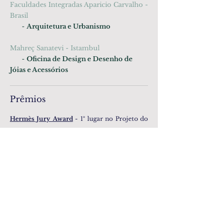
Faculdades Integradas Aparicio Carvalho -
Brasil
-
Arquitetura e Urbanismo
Mahreç Sanatevi - Istambul
-
Oficina de Design e Desenho de
Jóias e Acessórios
Prêmios
Hermès Jury Award
- 1º lugar no Projeto do
Broche Bridão, inspirado na herança equestre
da marca durante meus estudos de Design de
Joias na Haute École de Joaillerie de Paris.
Projeto Dior
- Muguetmania, projeto
inspirado na flor preferida do designer
Christian Dior, o lírio-do-vale, durante meus
estudos de Design de Joias na Haute École de
Joaillerie de Paris. 6º lugar.