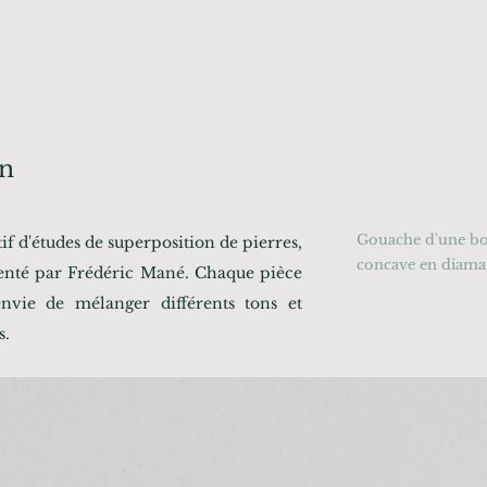
on
Gouache d'une bou
 d'études de superposition de pierres,
concave en diaman
ésenté par Frédéric Mané. Chaque pièce
envie de mélanger différents tons et
s.